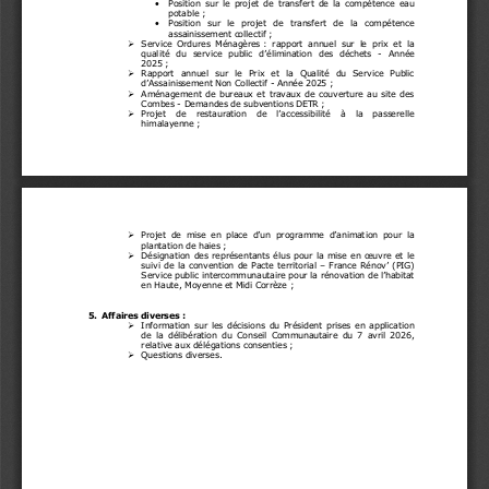
•
Position
sur  le  projet  de  transfert  de  la  compétence  eau 
potable
;
•
Position  sur  le  projet  de  transfert  de  la  compétence 
assainissement collectif
;
Service  Ordures  Ménagères
:  rapport  annuel  sur  le  prix  et  la 
➢
qualité  du  service  public  d’élimination  des  déchets 
-
An
née                     
2025
;
Rapport  annuel  sur  le  Prix  et  la  Qualité  du  Service  Public 
➢
d’Assainissement Non Collectif
-
Année
2025 
;
Aménagement  de  bureaux  et  travaux  de  couverture  au  site  des 
➢
Combes 
-
Demandes de subventions DETR
;
Projet   de   restaurati
on  de  l’accessibilité  à  la  passerelle 
➢
himalayenne
;
Projet  de  mise  en  place  d’un  programme  d’animation  pour  la 
➢
plantation de haies
;
Désignation des représentants élus pour la mise en œuvre et le 
➢
suivi de  la convention de Pacte territorial 
–
France Rénov’ 
(PIG) 
Service public intercommunautaire pour la rénovation de l’habitat 
en Haute, Moyenne et Midi Corrèze
;
5.
Affaires diverses
:
Information  sur  les  décisions  du  Président  prises  en  application 
➢
de  la  délibération  du  Conseil  Communautaire  du  7  avril  2026, 
relative aux délégations consenties
;
Questions diverses
.
➢