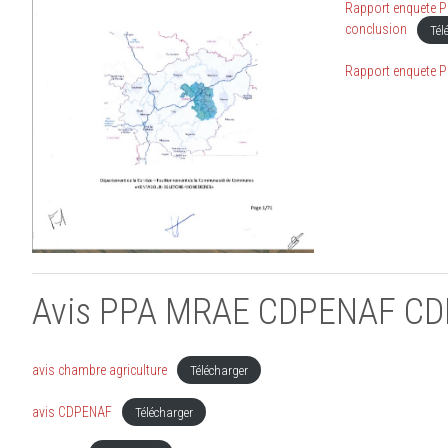
Rapport enquete P
conclusion
Tél
Rapport enquete P
Avis PPA MRAE CDPENAF C
avis chambre agriculture
Télécharger
avis CDPENAF
Télécharger