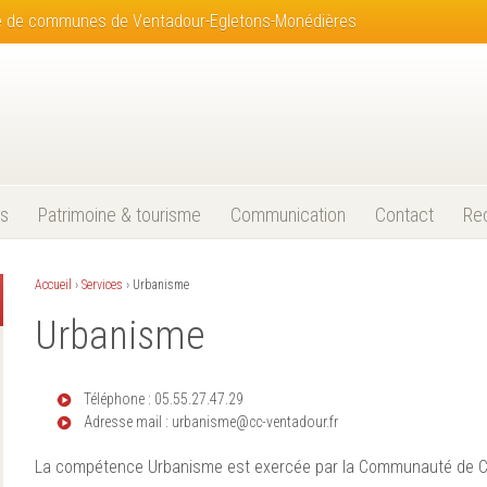
té de communes de Ventadour-Egletons-Monédières
s
Patrimoine & tourisme
Communication
Contact
Re
Accueil
›
Services
›
Urbanisme
Urbanisme
Téléphone : 05.55.27.47.29
Adresse mail : urbanisme@cc-ventadour.fr
La compétence Urbanisme est exercée par la Communauté de 