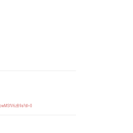
PbwMSfV6zB9a?dl=0