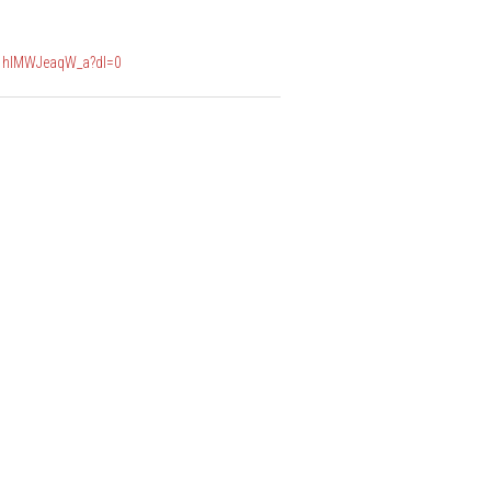
1hlMWJeaqW_a?dl=0