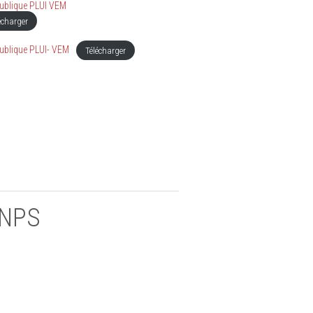
ublique PLUI VEM
écharger
ublique PLUI- VEM
Télécharger
DNPS